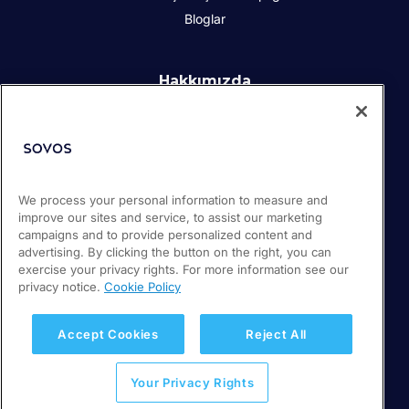
Bloglar
Hakkımızda
Kurumsal Sosyal Sorumluluk
İletişim
İş Ortakları
Basın odası
We process your personal information to measure and
Kariyer
improve our sites and service, to assist our marketing
Destek
campaigns and to provide personalized content and
advertising. By clicking the button on the right, you can
exercise your privacy rights. For more information see our
privacy notice.
Cookie Policy
© 2026 Sovos Compliance, LLC
+1-866-890-3970
Gizlilik Politikası
Accept Cookies
Reject All
Kalite Politikası
Your Privacy Rights