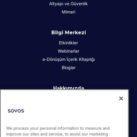
Altyapı ve Güvenlik
Mimari
Bilgi Merkezi
Etkinlikler
Webinarlar
e-Dönüşüm İçerik Kitaplığı
Bloglar
Hakkımızda
Kurumsal Sosyal Sorumluluk
İletişim
İş Ortakları
Basın odası
We process your personal information to measure and
Kariyer
improve our sites and service, to assist our marketing