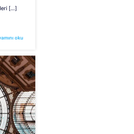
eri […]
vamını oku