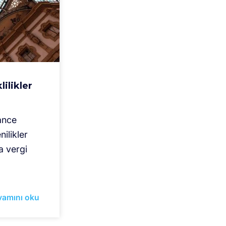
lilikler
ance
ilikler
a vergi
vamını oku