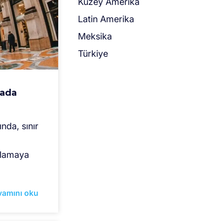
Kuzey Amerika
Latin Amerika
Meksika
Türkiye
mada
ında, sınır
ulamaya
vamını oku