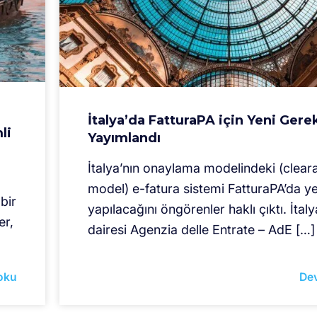
İtalya’da FatturaPA için Yeni Gerek
li
Yayımlandı
İtalya’nın onaylama modelindeki (clear
model) e-fatura sistemi FatturaPA’da yen
bir
yapılacağını öngörenler haklı çıktı. İtaly
er,
dairesi Agenzia delle Entrate – AdE […]
oku
De