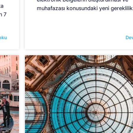
ta
muhafazası konusundaki yeni gereklilikl
n 7
oku
De