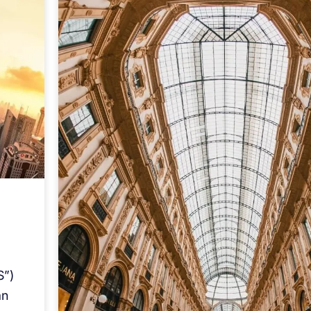
e
S”)
an