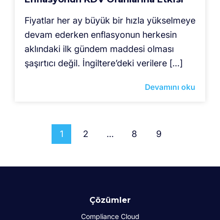
Fiyatlar her ay büyük bir hızla yükselmeye
devam ederken enflasyonun herkesin
aklındaki ilk gündem maddesi olması
şaşırtıcı değil. İngiltere’deki verilere […]
Devamını oku
1
2
…
8
9
Çözümler
Compliance Cloud