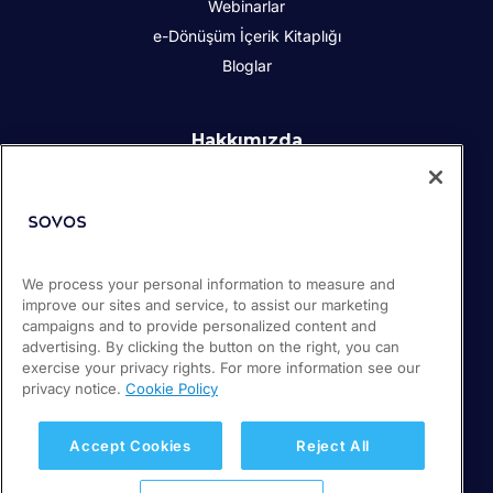
Webinarlar
e-Dönüşüm İçerik Kitaplığı
Bloglar
Hakkımızda
Kurumsal Sosyal Sorumluluk
İletişim
İş Ortakları
Basın odası
We process your personal information to measure and
Kariyer
improve our sites and service, to assist our marketing
Destek
campaigns and to provide personalized content and
advertising. By clicking the button on the right, you can
exercise your privacy rights. For more information see our
privacy notice.
Cookie Policy
© 2026 Sovos Compliance, LLC
+1-866-890-3970
Gizlilik Politikası
Accept Cookies
Reject All
Kalite Politikası