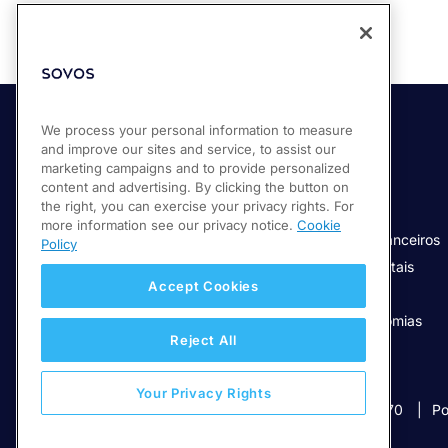
We process your personal information to measure
and improve our sites and service, to assist our
Produtos
Indústria
marketing campaigns and to provide personalized
Compliance Cloud
Retalho
content and advertising. By clicking the button on
the right, you can exercise your privacy rights. For
Determinação de IVA
Produção
more information see our privacy notice.
Cookie
Controlos de transação contínua
Serviços Financeiros
Policy
Determinação IPT
Serviços Digitais
Accept Cookies
Relatório de IVA
Seguro
SAF-T da Sovos
Novas Economias
Reject All
Your Privacy Rights
© 2026 Sovos Compliance, LLC
+1-866-890-3970
Po