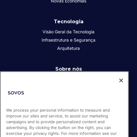
Novas Economias
Tecnologia
Visão Geral da Tecnologia
Infraestrutura e Segurança
Arquitetura
Sobre nós
Quem somos
Responsabilidade Social Corporativa
Diversidade, Equidade e Inclusão
Carreiras
We process your personal information to measure and
Parceiros
improve our sites and service, to assist our marketing
campaigns and to provide personalized content and
advertising. By clicking the button on the right, you can
EU2020 Project Information
exercise your privacy rights. For more information see our