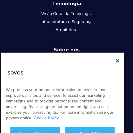
Tecnologia
Visão Geral da Tecnologia
Infraestrutura e Segurança
Arquitetura
Sobre nós
Quem somos
Responsabilidade Social Corporativa
Diversidade, Equidade e Inclusão
Carreiras
We process your personal information to measure and
Parceiros
improve our sites and service, to assist our marketing
campaigns and to provide personalized content and
advertising. By clicking the button on the right, you can
EU2020 Project Information
exercise your privacy rights. For more information see our
privacy notice.
Cookie Policy
© 2026 Sovos Compliance, LLC
+1-866-890-3970