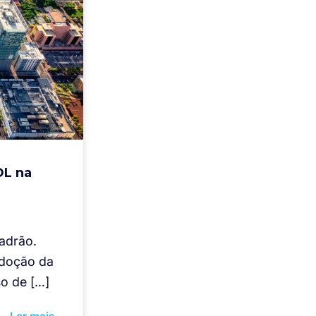
OL na
adrão.
adoção da
o de […]