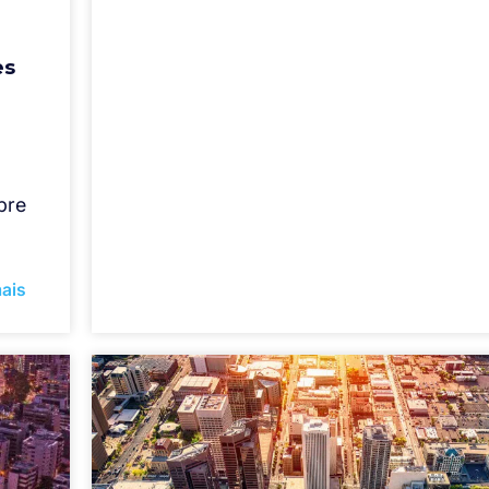
es
bre
ais