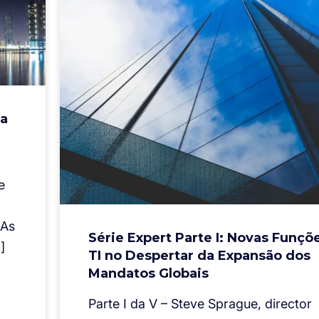
ra
e
 As
Série Expert Parte I: Novas Funçõ
]
TI no Despertar da Expansão dos
Mandatos Globais
Parte I da V – Steve Sprague, director