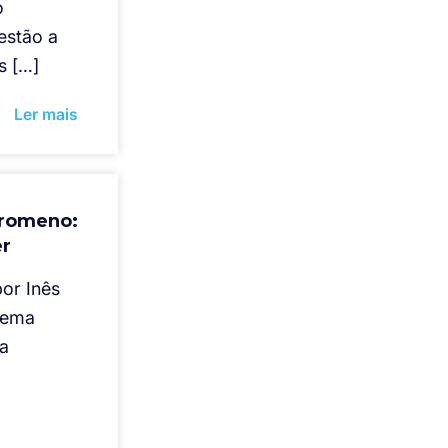
o
estão a
s […]
Ler mais
 romeno:
er
por Inês
tema
ia