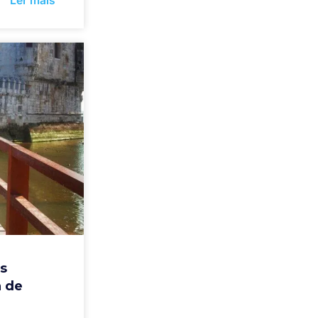
Ler mais
as
a de