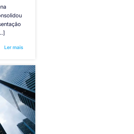
ena
onsolidou
sentação
…]
Ler mais