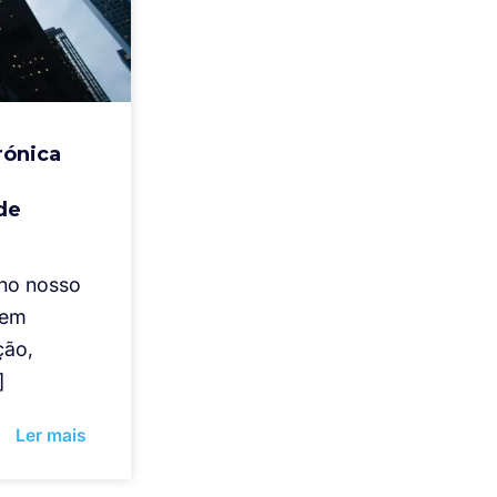
rónica
de
 no nosso
tem
ção,
]
Ler mais