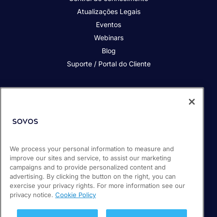
Atualizações Legais
Eventos
Webinars
Blog
Suporte / Portal do Cliente
Quem somos
Contato
Nossos Clientes
Parceiros
We process your personal information to measure and
Sala de Imprensa
improve our sites and service, to assist our marketing
Carreiras
campaigns and to provide personalized content and
advertising. By clicking the button on the right, you can
exercise your privacy rights. For more information see our
privacy notice.
Cookie Policy
© 2026 Sovos Compliance, LLC.
(11) 5116-1350
Política de privacidade