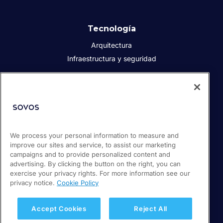
Tecnología
Arquitectura
Infraestructura y seguridad
Acerca de Sovos
Quiénes somos
Responsabilidad social corporativa
We process your personal information to measure and
Prensa
improve our sites and service, to assist our marketing
Empleos
campaigns and to provide personalized content and
Soporte / Portal de clientes
advertising. By clicking the button on the right, you can
exercise your privacy rights. For more information see our
privacy notice.
Cookie Policy
© 2026 Sovos Compliance, LLC
+52 55 50814360
Accept Cookies
Reject All
Política de privacidad