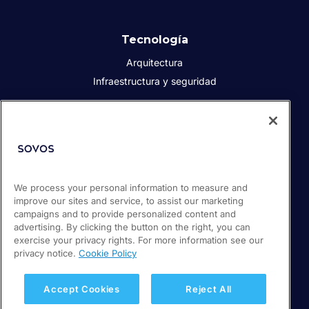
Tecnología
Arquitectura
Infraestructura y seguridad
Acerca de Sovos
Quiénes somos
Responsabilidad social corporativa
We process your personal information to measure and
Prensa
improve our sites and service, to assist our marketing
Empleos
campaigns and to provide personalized content and
Soporte / Portal de clientes
advertising. By clicking the button on the right, you can
exercise your privacy rights. For more information see our
privacy notice.
Cookie Policy
© 2026 Sovos Compliance, LLC
+52 55 50814360
Accept Cookies
Reject All
Política de privacidad