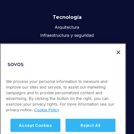
Tecnología
Arquitectura
Infraestructura y seguridad
Acerca de Sovos
Quiénes somos
Responsabilidad social corporativa
We process your personal information to measure and
Prensa
improve our sites and service, to assist our marketing
Empleos
campaigns and to provide personalized content and
Soporte / Portal de clientes
advertising. By clicking the button on the right, you can
exercise your privacy rights. For more information see our
privacy notice.
Cookie Policy
© 2026 Sovos Compliance, LLC
+52 55 50814360
Accept Cookies
Reject All
Política de privacidad