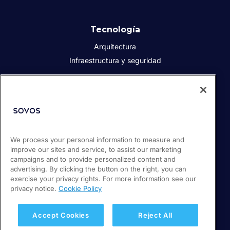
Tecnología
Arquitectura
Infraestructura y seguridad
Acerca de Sovos
Quiénes somos
Responsabilidad social corporativa
We process your personal information to measure and
Prensa
improve our sites and service, to assist our marketing
Empleos
campaigns and to provide personalized content and
Soporte / Portal de clientes
advertising. By clicking the button on the right, you can
exercise your privacy rights. For more information see our
privacy notice.
Cookie Policy
© 2026 Sovos Compliance, LLC
+52 55 50814360
Accept Cookies
Reject All
Política de privacidad