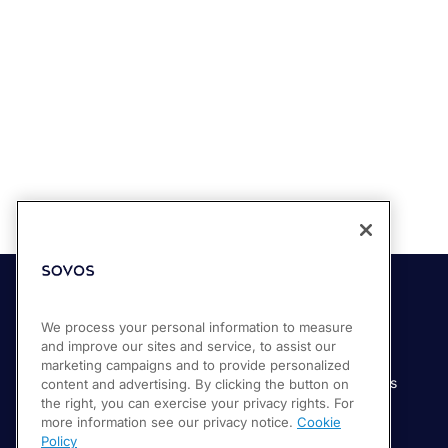
Soluciones
Industrias
We process your personal information to measure
and improve our sites and service, to assist our
Compliance Cloud
Manufactura
marketing campaigns and to provide personalized
Productos
Servicios financieros
content and advertising. By clicking the button on
the right, you can exercise your privacy rights. For
Servicios
Servicios digitales
more information see our privacy notice.
Cookie
Venta minorista
Policy