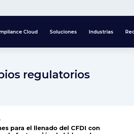
mpliance Cloud
Soluciones
Industrias
Re
ios regulatorios
r
nes para el llenado del CFDI con