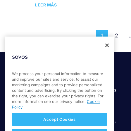
LEER MÁS
1
2
Soluciones
Industrias
We process your personal information to measure
and improve our sites and service, to assist our
Compliance Cloud
Manufactura
marketing campaigns and to provide personalized
Productos
Servicios financieros
content and advertising. By clicking the button on
the right, you can exercise your privacy rights. For
Servicios
Servicios digitales
more information see our privacy notice.
Cookie
Venta minorista
Policy
Salud
Accept Cookies
Telecomunicaciones
Educación