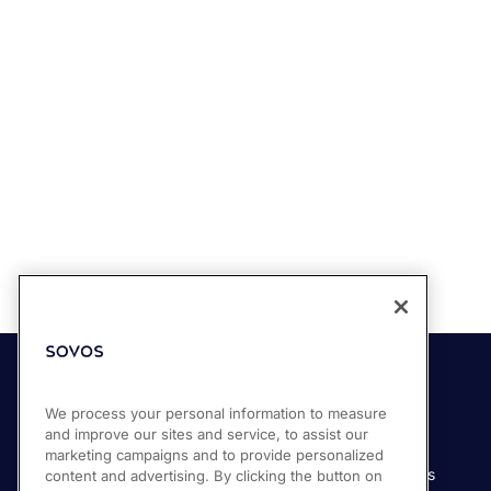
Soluciones
Industrias
We process your personal information to measure
and improve our sites and service, to assist our
Compliance Cloud
Manufactura
marketing campaigns and to provide personalized
Productos
Servicios financieros
content and advertising. By clicking the button on