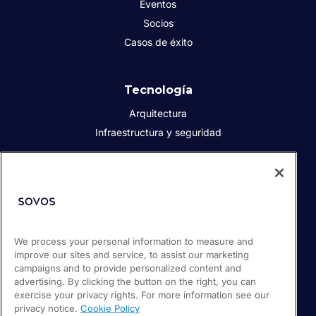
Eventos
Socios
Casos de éxito
Tecnología
Arquitectura
Infraestructura y seguridad
Acerca de Sovos
Quiénes somos
Responsabilidad social corporativa
We process your personal information to measure and
Prensa
improve our sites and service, to assist our marketing
Empleos
campaigns and to provide personalized content and
Soporte / Portal de clientes
advertising. By clicking the button on the right, you can
exercise your privacy rights. For more information see our
privacy notice.
Cookie Policy