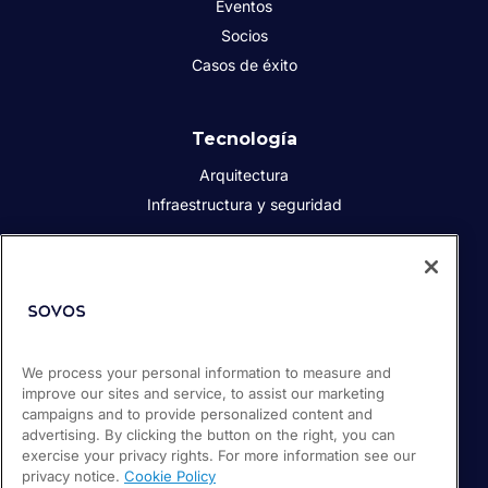
Eventos
Socios
Casos de éxito
Tecnología
Arquitectura
Infraestructura y seguridad
Acerca de Sovos
Quiénes somos
Responsabilidad social corporativa
We process your personal information to measure and
Prensa
improve our sites and service, to assist our marketing
Empleos
campaigns and to provide personalized content and
Soporte / Portal de clientes
advertising. By clicking the button on the right, you can
exercise your privacy rights. For more information see our
privacy notice.
Cookie Policy