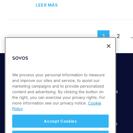
LEER MÁS
1
2
Soluciones
Industrias
We process your personal information to measure
and improve our sites and service, to assist our
Compliance Cloud
Manufactura
marketing campaigns and to provide personalized
Productos
Servicios financieros
content and advertising. By clicking the button on
the right, you can exercise your privacy rights. For
Servicios
Servicios digitales
more information see our privacy notice.
Cookie
Venta minorista
Policy
Salud
Accept Cookies
Telecomunicaciones
Educación