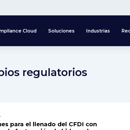
mpliance Cloud
Soluciones
Industrias
Re
ios regulatorios
r
nes para el llenado del CFDI con