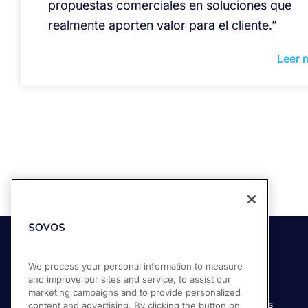
propuestas comerciales en soluciones que
realmente aporten valor para el cliente.”
Leer 
Soluciones
Industrias
We process your personal information to measure
and improve our sites and service, to assist our
Compliance Cloud
Manufactura
marketing campaigns and to provide personalized
Productos
Servicios financieros
content and advertising. By clicking the button on