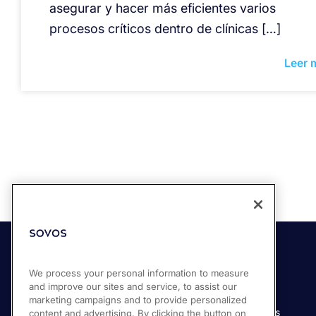
asegurar y hacer más eficientes varios
procesos críticos dentro de clínicas […]
Leer 
Soluciones
Industrias
We process your personal information to measure
and improve our sites and service, to assist our
Compliance Cloud
Manufactura
marketing campaigns and to provide personalized
Productos
Servicios financieros
content and advertising. By clicking the button on