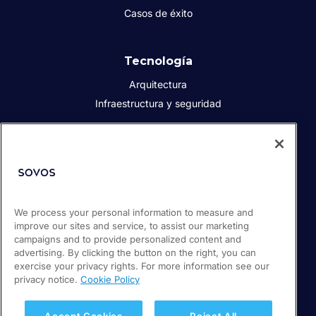
Casos de éxito
Tecnología
Arquitectura
Infraestructura y seguridad
Acerca de Sovos
Quiénes somos
Responsabilidad social corporativa
We process your personal information to measure and
Prensa
improve our sites and service, to assist our marketing
Empleos
campaigns and to provide personalized content and
Soporte / Portal de clientes
advertising. By clicking the button on the right, you can
exercise your privacy rights. For more information see our
privacy notice.
Cookie Policy
© 2026 Sovos Compliance, LLC
+52 55 50814360
Accept Cookies
Reject All