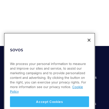
Soluciones
Industrias
We process your personal information to measure
and improve our sites and service, to assist our
Compliance Cloud
Manufactura
marketing campaigns and to provide personalized
Productos
Servicios financieros
content and advertising. By clicking the button on
the right, you can exercise your privacy rights. For
Servicios
Servicios digitales
more information see our privacy notice.
Cookie
Venta minorista
Policy
Salud
Accept Cookies
Telecomunicaciones