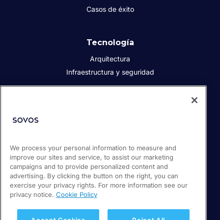
Casos de éxito
Tecnología
Arquitectura
Infraestructura y seguridad
Acerca de Sovos
Quiénes somos
Responsabilidad social corporativa
We process your personal information to measure and
Prensa
improve our sites and service, to assist our marketing
Empleos
campaigns and to provide personalized content and
Soporte / Portal de clientes
advertising. By clicking the button on the right, you can
exercise your privacy rights. For more information see our
privacy notice.
Cookie Policy
© 2026 Sovos Compliance, LLC
+52 55 50814360
Accept Cookies
Reject All