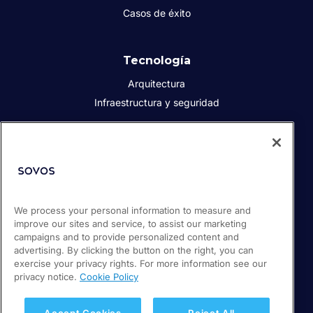
Casos de éxito
Tecnología
Arquitectura
Infraestructura y seguridad
Acerca de Sovos
Quiénes somos
Responsabilidad social corporativa
We process your personal information to measure and
Prensa
improve our sites and service, to assist our marketing
Empleos
campaigns and to provide personalized content and
Soporte / Portal de clientes
advertising. By clicking the button on the right, you can
exercise your privacy rights. For more information see our
privacy notice.
Cookie Policy
© 2026 Sovos Compliance, LLC
+52 55 50814360
Accept Cookies
Reject All