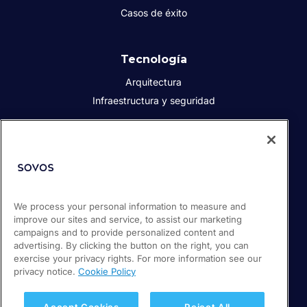
Casos de éxito
Tecnología
Arquitectura
Infraestructura y seguridad
Acerca de Sovos
Quiénes somos
Responsabilidad social corporativa
We process your personal information to measure and
Prensa
improve our sites and service, to assist our marketing
Empleos
campaigns and to provide personalized content and
Soporte / Portal de clientes
advertising. By clicking the button on the right, you can
exercise your privacy rights. For more information see our
privacy notice.
Cookie Policy
© 2026 Sovos Compliance, LLC
+52 55 50814360
Accept Cookies
Reject All