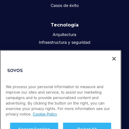
Casos de éxito
Tecnología
Arquitectura
Infraestructura y seguridad
Acerca de Sovos
Quiénes somos
Responsabilidad social corporativa
We process your personal information to measure and
Prensa
improve our sites and service, to assist our marketing
Empleos
campaigns and to provide personalized content and
Soporte / Portal de clientes
advertising. By clicking the button on the right, you can
exercise your privacy rights. For more information see our
privacy notice.
Cookie Policy
© 2026 Sovos Compliance, LLC
+52 55 50814360
Accept Cookies
Reject All