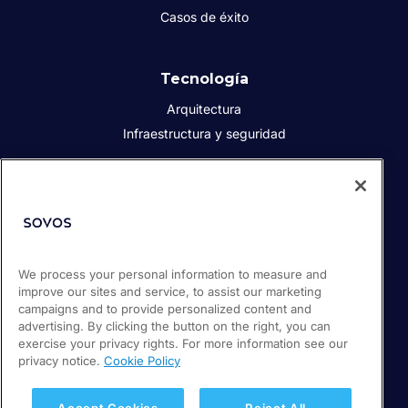
Casos de éxito
Tecnología
Arquitectura
Infraestructura y seguridad
Acerca de Sovos
Quiénes somos
Responsabilidad social corporativa
We process your personal information to measure and
Prensa
improve our sites and service, to assist our marketing
Empleos
campaigns and to provide personalized content and
Soporte / Portal de clientes
advertising. By clicking the button on the right, you can
exercise your privacy rights. For more information see our
privacy notice.
Cookie Policy
© 2026 Sovos Compliance, LLC
+52 55 50814360
Accept Cookies
Reject All