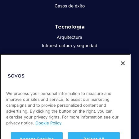
Casos de éxito
Tecnología
Arquitectura
Infraestructura y seguridad
Acerca de Sovos
Quiénes somos
Responsabilidad social corporativa
We process your personal information to measure and
Prensa
improve our sites and service, to assist our marketing
Empleos
campaigns and to provide personalized content and
Soporte / Portal de clientes
advertising. By clicking the button on the right, you can
exercise your privacy rights. For more information see our
privacy notice.
Cookie Policy
© 2026 Sovos Compliance, LLC
+52 55 50814360
Accept Cookies
Reject All