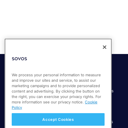
Soluciones
Industrias
We process your personal information to measure
and improve our sites and service, to assist our
Compliance Cloud
Manufactura
marketing campaigns and to provide personalized
Productos
Servicios financieros
content and advertising. By clicking the button on
the right, you can exercise your privacy rights. For
Servicios
Servicios digitales
more information see our privacy notice.
Cookie
Venta minorista
Policy
Salud
Accept Cookies
Telecomunicaciones