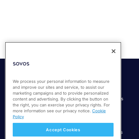
Soluciones
Industrias
We process your personal information to measure
and improve our sites and service, to assist our
Compliance Cloud
Manufactura
marketing campaigns and to provide personalized
Productos
Servicios financieros
content and advertising. By clicking the button on
the right, you can exercise your privacy rights. For
Servicios
Servicios digitales
more information see our privacy notice.
Cookie
Venta minorista
Policy
Salud
Accept Cookies
Telecomunicaciones