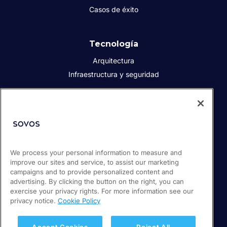
Casos de éxito
Tecnología
Arquitectura
Infraestructura y seguridad
Acerca de Sovos
Quiénes somos
Responsabilidad social corporativa
We process your personal information to measure and
Prensa
improve our sites and service, to assist our marketing
Empleos
campaigns and to provide personalized content and
Soporte / Portal de clientes
advertising. By clicking the button on the right, you can
exercise your privacy rights. For more information see our
privacy notice.
Cookie Policy
© 2026 Sovos Compliance, LLC
+52 55 50814360
Accept Cookies
Reject All