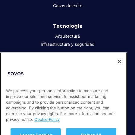
Casos de éxito
Tecnología
Arquitectura
Infraestructura y seguridad
Acerca de Sovos
Quiénes somos
Responsabilidad social corporativa
We process your personal information to measure and
Prensa
improve our sites and service, to assist our marketing
Empleos
campaigns and to provide personalized content and
Soporte / Portal de clientes
advertising. By clicking the button on the right, you can
exercise your privacy rights. For more information see our
privacy notice.
Cookie Policy
© 2026 Sovos Compliance, LLC
+52 55 50814360
Accept Cookies
Reject All