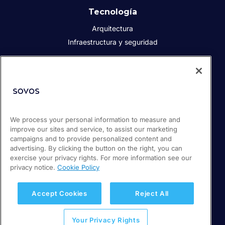
Tecnología
Arquitectura
Infraestructura y seguridad
Acerca de Sovos
Quiénes somos
Responsabilidad social corporativa
We process your personal information to measure and
Prensa
improve our sites and service, to assist our marketing
Empleos
campaigns and to provide personalized content and
Soporte / Portal de clientes
advertising. By clicking the button on the right, you can
exercise your privacy rights. For more information see our
privacy notice.
Cookie Policy
© 2026 Sovos Compliance, LLC
+52 55 50814360
Accept Cookies
Reject All
Política de privacidad
Your Privacy Rights