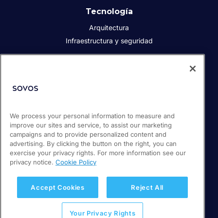
Tecnología
Arquitectura
Infraestructura y seguridad
Acerca de Sovos
Quiénes somos
Responsabilidad social corporativa
We process your personal information to measure and
Prensa
improve our sites and service, to assist our marketing
Empleos
campaigns and to provide personalized content and
Soporte / Portal de clientes
advertising. By clicking the button on the right, you can
exercise your privacy rights. For more information see our
privacy notice.
Cookie Policy
© 2026 Sovos Compliance, LLC
+52 55 50814360
Accept Cookies
Reject All
Política de privacidad
Your Privacy Rights