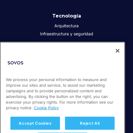
Tecnología
Arquitectura
Infraestructura y seguridad
Acerca de Sovos
Quiénes somos
Responsabilidad social corporativa
We process your personal information to measure and
Prensa
improve our sites and service, to assist our marketing
Empleos
campaigns and to provide personalized content and
Soporte / Portal de clientes
advertising. By clicking the button on the right, you can
exercise your privacy rights. For more information see our
privacy notice.
Cookie Policy
© 2026 Sovos Compliance, LLC
+52 55 50814360
Accept Cookies
Reject All
Política de privacidad