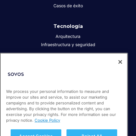
Casos de éxito
Tecnología
Arquitectura
Infraestructura y seguridad
Acerca de Sovos
Quiénes somos
Responsabilidad social corporativa
We process your personal information to measure and
Prensa
improve our sites and service, to assist our marketing
Empleos
campaigns and to provide personalized content and
Soporte / Portal de clientes
advertising. By clicking the button on the right, you can
exercise your privacy rights. For more information see our
privacy notice.
Cookie Policy
© 2026 Sovos Compliance, LLC
+52 55 50814360
Accept Cookies
Reject All