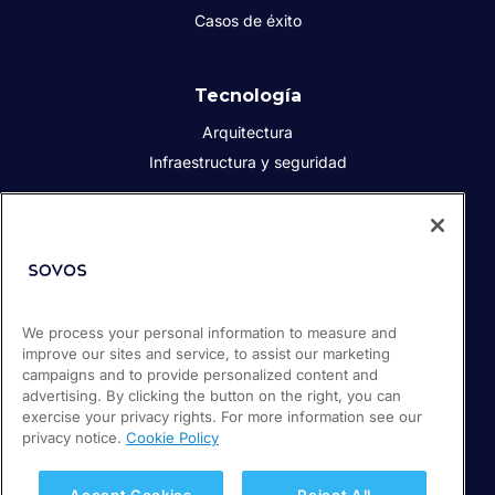
Casos de éxito
Tecnología
Arquitectura
Infraestructura y seguridad
Acerca de Sovos
Quiénes somos
Responsabilidad social corporativa
We process your personal information to measure and
Prensa
improve our sites and service, to assist our marketing
Empleos
campaigns and to provide personalized content and
Soporte / Portal de clientes
advertising. By clicking the button on the right, you can
exercise your privacy rights. For more information see our
privacy notice.
Cookie Policy
© 2026 Sovos Compliance, LLC
+52 55 50814360
Accept Cookies
Reject All