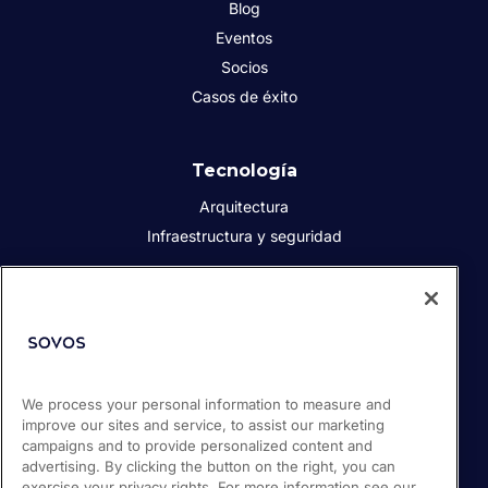
Blog
Eventos
Socios
Casos de éxito
Tecnología
Arquitectura
Infraestructura y seguridad
Acerca de Sovos
Quiénes somos
Responsabilidad social corporativa
We process your personal information to measure and
Prensa
improve our sites and service, to assist our marketing
Empleos
campaigns and to provide personalized content and
Soporte / Portal de clientes
advertising. By clicking the button on the right, you can
exercise your privacy rights. For more information see our