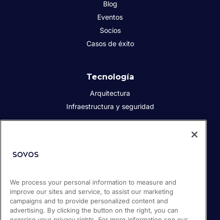
Blog
Eventos
Socios
Casos de éxito
Tecnología
Arquitectura
Infraestructura y seguridad
Acerca de Sovos
Quiénes somos
Responsabilidad social corporativa
We process your personal information to measure and
Prensa
improve our sites and service, to assist our marketing
Empleos
campaigns and to provide personalized content and
Soporte / Portal de clientes
advertising. By clicking the button on the right, you can
exercise your privacy rights. For more information see our