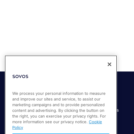
Soluciones
Industrias
We process your personal information to measure
and improve our sites and service, to assist our
Compliance Cloud
Manufactura
marketing campaigns and to provide personalized
Productos
Servicios financieros
content and advertising. By clicking the button on
the right, you can exercise your privacy rights. For
Servicios
Servicios digitales
more information see our privacy notice.
Cookie
Venta minorista
Policy