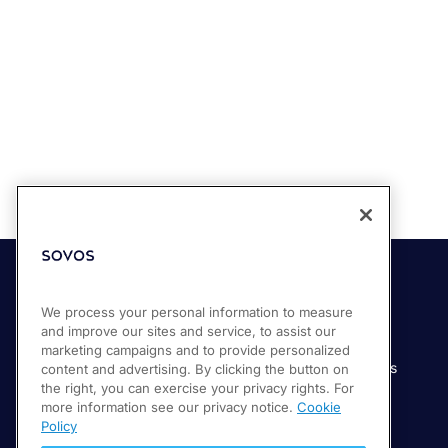
Soluciones
Industrias
We process your personal information to measure
and improve our sites and service, to assist our
Compliance Cloud
Manufactura
marketing campaigns and to provide personalized
Productos
Servicios financieros
content and advertising. By clicking the button on
the right, you can exercise your privacy rights. For
Servicios
Servicios digitales
more information see our privacy notice.
Cookie
Venta minorista
Policy