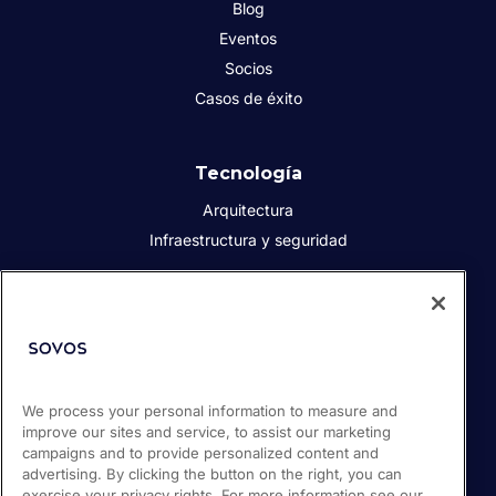
Blog
Eventos
Socios
Casos de éxito
Tecnología
Arquitectura
Infraestructura y seguridad
Acerca de Sovos
Quiénes somos
Responsabilidad social corporativa
We process your personal information to measure and
Prensa
improve our sites and service, to assist our marketing
Empleos
campaigns and to provide personalized content and
Soporte / Portal de clientes
advertising. By clicking the button on the right, you can
exercise your privacy rights. For more information see our