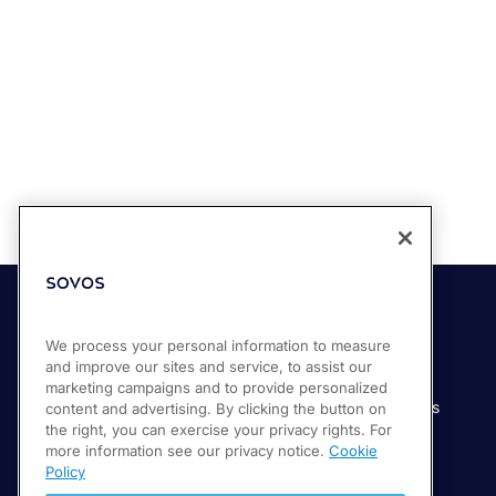
Soluciones
Industrias
We process your personal information to measure
and improve our sites and service, to assist our
Compliance Cloud
Manufactura
marketing campaigns and to provide personalized
Productos
Servicios financieros
content and advertising. By clicking the button on
the right, you can exercise your privacy rights. For
Servicios
Servicios digitales
more information see our privacy notice.
Cookie
Venta minorista
Policy