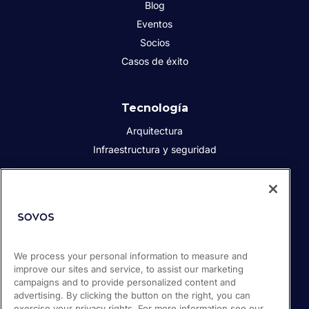
Blog
Eventos
Socios
Casos de éxito
Tecnología
Arquitectura
Infraestructura y seguridad
Acerca de Sovos
Quiénes somos
Responsabilidad social corporativa
We process your personal information to measure and
Prensa
improve our sites and service, to assist our marketing
Empleos
campaigns and to provide personalized content and
Soporte / Portal de clientes
advertising. By clicking the button on the right, you can
exercise your privacy rights. For more information see our