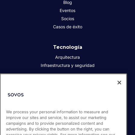
Blog
Eventos
Socios
Casos de éxito
Tecnología
Arquitectura
Infraestructura y seguridad
Acerca de Sovos
Quiénes somos
Responsabilidad social corporativa
We process your personal information to measure and
Prensa
improve our sites and service, to assist our marketing
Empleos
campaigns and to provide personalized content and
Soporte / Portal de clientes
advertising. By clicking the button on the right, you can
exercise your privacy rights. For more information see our