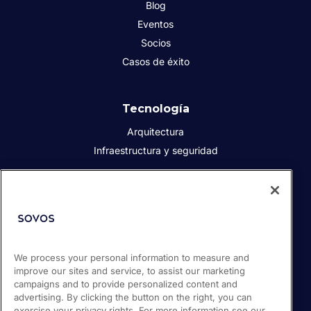
Blog
Eventos
Socios
Casos de éxito
Tecnología
Arquitectura
Infraestructura y seguridad
Acerca de Sovos
Quiénes somos
Responsabilidad social corporativa
We process your personal information to measure and
Prensa
improve our sites and service, to assist our marketing
Empleos
campaigns and to provide personalized content and
Soporte / Portal de clientes
advertising. By clicking the button on the right, you can
exercise your privacy rights. For more information see our