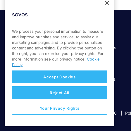
Soluciones
Industrias
We process your personal information to measure
and improve our sites and service, to assist our
Compliance Cloud
Manufactura
marketing campaigns and to provide personalized
Productos
Servicios financieros
content and advertising. By clicking the button on
the right, you can exercise your privacy rights. For
Servicios
Servicios digitales
more information see our privacy notice.
Cookie
Venta minorista
Policy
Salud
Accept Cookies
Telecomunicaciones
Educación
Reject All
Your Privacy Rights
© 2026 Sovos Compliance, LLC
+52 55 50814360
Pol