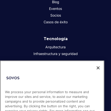
Blog
Eventos
Socios
Casos de éxito
Tecnología
Arquitectura
Infraestructura y seguridad
Acerca de Sovos
Quiénes somos
Responsabilidad social corporativa
We process your personal information to measure and
Prensa
improve our sites and service, to assist our marketing
Empleos
campaigns and to provide personalized content and
Soporte / Portal de clientes
advertising. By clicking the button on the right, you can
exercise your privacy rights. For more information see our